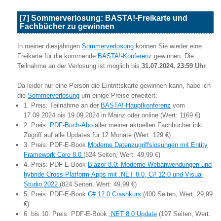
[7] Sommerverlosung: BASTA!-Freikarte und
Fachbücher zu gewinnen
In meiner diesjährigen
Sommerverlosung
können Sie wieder eine
Freikarte für die kommende
BASTA!-Konferenz
gewinnen. Die
Teilnahme an der Verlosung ist möglich bis
31.07.2024, 23:59 Uhr
.
Da leider nur eine Person die Eintrittskarte gewinnen kann, habe ich
die
Sommerverlosung
um einige Preise erweitert:
1. Preis: Teilnahme an der
BASTA!-Hauptkonferenz
vom
17.09.2024 bis 19.09.2024 in Mainz oder online (Wert: 1169 €)
2. Preis:
PDF-Buch-Abo
aller meiner aktuellen Fachbücher inkl.
Zugriff auf alle Updates für 12 Monate (Wert: 129 €)
3. Preis: PDF-E-Book
Moderne Datenzugriffslösungen mit Entity
Framework Core 8.0
(824 Seiten, Wert: 49,99 €)
4. Preis: PDF-E-Book
Blazor 8.0: Moderne Webanwendungen und
hybride Cross-Platform-Apps mit .NET 8.0, C# 12.0 und Visual
Studio 2022
(824 Seiten, Wert: 49,99 €)
5. Preis: PDF-E-Book
C# 12.0 Crashkurs
(400 Seiten, Wert: 29,99
€)
6. bis 10. Preis: PDF-E-Book
.NET 8.0 Update
(197 Seiten, Wert: