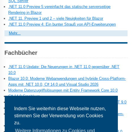
SQL Server
.NET 11.0 Preview 5 vereinfacht das statische serverseitige
Rendering in Blazor
.NET 11. Preview 1 und 2 – viele Neuigkeiten für Blazor
.NET 11.0 Preview 4: Ein bunter Strauß von API-Erweiterungen
Mehr...
Fachbücher
.NET 11.0 Update: Die Neuerungen in .NET 11.0 gegenüber .NET
10.0
Blazor 10.0: Moderne Webanwendungen und hybride Cross-Platform-
Apps mit .NET 10.0, C# 14.0 und Visual Studio 2026
Moderne Datenzugriffslösungen mit Entity Framework Core 10.0
C# 14.0 Crashkurs
.NET 10.0 Update: Die Neuerungen in .NET 10.0 gegenüber .NET 9.0
C# 13.0 Crashkurs
Indem Sie weiterhin diese Webseite nutzen,
Blazor 9.0: Moderne Webanwendungen und hybride Cross-Platform-
stimmen Sie der Verwendung von Cookies
Apps mit .NET 9.0, C# 13.0 und Visual Studio 2022
zu.
Moderne Datenzugriffslösungen mit Entity Framework Core 9.0
Weitere Informationen zu Cookies und
.NET 9.0 Update: Die Neuerungen in .NET 9.0 gegenüber .NET 8.0