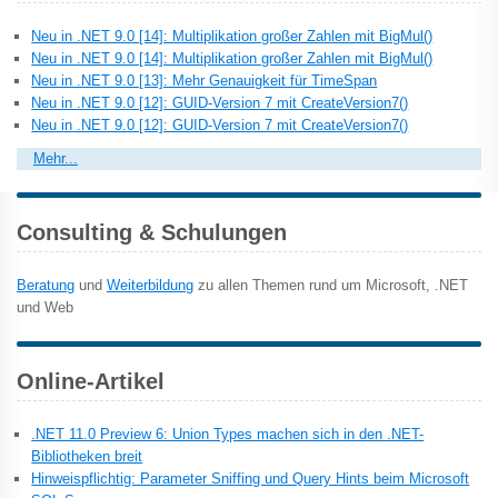
Neu in .NET 9.0 [14]: Multiplikation großer Zahlen mit BigMul()
Neu in .NET 9.0 [14]: Multiplikation großer Zahlen mit BigMul()
Neu in .NET 9.0 [13]: Mehr Genauigkeit für TimeSpan
Neu in .NET 9.0 [12]: GUID-Version 7 mit CreateVersion7()
Neu in .NET 9.0 [12]: GUID-Version 7 mit CreateVersion7()
Mehr...
Consulting & Schulungen
Beratung
und
Weiterbildung
zu allen Themen rund um Microsoft, .NET
und Web
Online-Artikel
.NET 11.0 Preview 6: Union Types machen sich in den .NET-
Bibliotheken breit
Hinweispflichtig: Parameter Sniffing und Query Hints beim Microsoft