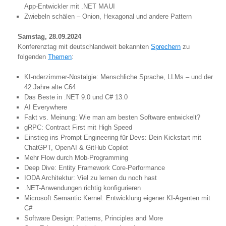
App-Entwickler mit .NET MAUI
Zwiebeln schälen – Onion, Hexagonal und andere Pattern
Samstag, 28.09.2024
Konferenztag mit deutschlandweit bekannten
Sprechern
zu
folgenden
Themen
:
KI-nderzimmer-Nostalgie: Menschliche Sprache, LLMs – und der
42 Jahre alte C64
Das Beste in .NET 9.0 und C# 13.0
AI Everywhere
Fakt vs. Meinung: Wie man am besten Software entwickelt?
gRPC: Contract First mit High Speed
Einstieg ins Prompt Engineering für Devs: Dein Kickstart mit
ChatGPT, OpenAI & GitHub Copilot
Mehr Flow durch Mob-Programming
Deep Dive: Entity Framework Core-Performance
IODA Architektur: Viel zu lernen du noch hast
.NET-Anwendungen richtig konfigurieren
Microsoft Semantic Kernel: Entwicklung eigener KI-Agenten mit
C#
Software Design: Patterns, Principles and More