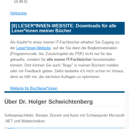
14,99 €)
Verlosung
[8] LESER*INNEN-WEBSITE: Downloads für alle
Leser*innen meiner Bücher
Als Käufer*in eines meiner IT-Fachbücher erhalten Sie Zugang zu
der
Leser*innen-Website
, auf der Sie dann die Begleitmaterialien
(Programmcode, tlw. Zusatzkapitel als PDF) nicht nur für das
gekaufte, sondern für
alle meine IT-Fachbücher
herunterladen
können. Dort können Sie auch "Bugs" in meinen Büchern melden
oder mir Feedback geben. Dafür bedanke ich mich schon im Voraus,
denn es hilft mir, die nächsten Auflagen zu optimieren.
Website für Buchleser*innen
Über Dr. Holger Schwichtenberg
Softwarearchitekt, Berater, Dozent und Autor mit Schwerpunkt Microsoft
.NET und Webtechniken