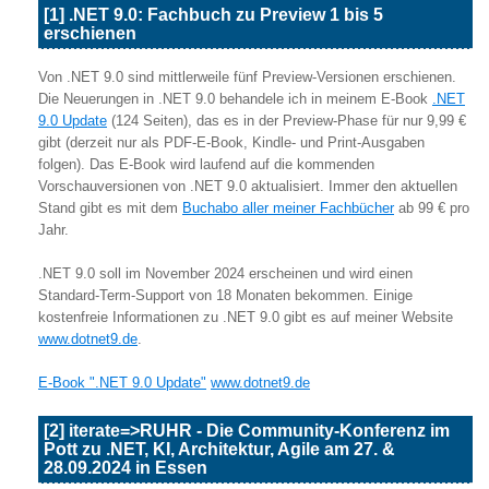
[1] .NET 9.0: Fachbuch zu Preview 1 bis 5
erschienen
Von .NET 9.0 sind mittlerweile fünf Preview-Versionen erschienen.
Die Neuerungen in .NET 9.0 behandele ich in meinem E-Book
.NET
9.0 Update
(124 Seiten), das es in der Preview-Phase für nur 9,99 €
gibt (derzeit nur als PDF-E-Book, Kindle- und Print-Ausgaben
folgen). Das E-Book wird laufend auf die kommenden
Vorschauversionen von .NET 9.0 aktualisiert. Immer den aktuellen
Stand gibt es mit dem
Buchabo aller meiner Fachbücher
ab 99 € pro
Jahr.
.NET 9.0 soll im November 2024 erscheinen und wird einen
Standard-Term-Support von 18 Monaten bekommen. Einige
kostenfreie Informationen zu .NET 9.0 gibt es auf meiner Website
www.dotnet9.de
.
E-Book ".NET 9.0 Update"
www.dotnet9.de
[2] iterate=>RUHR - Die Community-Konferenz im
Pott zu .NET, KI, Architektur, Agile am 27. &
28.09.2024 in Essen