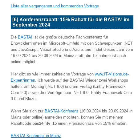
Liste aller vergangenen und kommenden Vorträge
[6] Konferenzrabatt: 15% Rabatt für die BASTA! im
September 2024
Die
BASTA!
ist die größte deutsche Fachkonferenz für
Entwickler*inn*en im Microsoft-Umfeld mit den Schwerpunkten .NET
und JavaScript, Visual Studio und Azure. Sie findet dieses Jahr vom
16.09.2024 bis 20.09.2024 in Mainz statt; die Teilnahme ist auch
online möglich.
Hier gibt es wie immer zahlreiche Vorträge von
www.IT-Visions.de-
Expert*inn*en
. Ich werde auf der BASTA! Wieder zwei Workshops
halten: am Montag (.NET 9.0) und am Freitag (Entity Framework
Core 9.0) sowie drei Vorträge über .NET 9.0, Entity Framework Core
9.0 und Blazor.
Wenn Sie sich zur
BASTA!-Konferenz
(16.09.2024 bis 20.09.2024 in
Mainz oder online) anmelden möchten, können Sie mit meinem
Rabattcode
bas24_itv_15
einen Preisnachlass von 15% erhalten.
BASTA!-Konferenz in Mainz