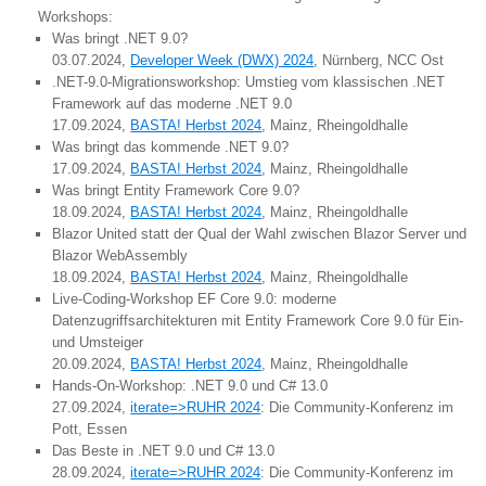
Workshops:
Was bringt .NET 9.0?
03.07.2024,
Developer Week (DWX) 2024
, Nürnberg, NCC Ost
.NET-9.0-Migrationsworkshop: Umstieg vom klassischen .NET
Framework auf das moderne .NET 9.0
17.09.2024,
BASTA! Herbst 2024
, Mainz, Rheingoldhalle
Was bringt das kommende .NET 9.0?
17.09.2024,
BASTA! Herbst 2024
, Mainz, Rheingoldhalle
Was bringt Entity Framework Core 9.0?
18.09.2024,
BASTA! Herbst 2024
, Mainz, Rheingoldhalle
Blazor United statt der Qual der Wahl zwischen Blazor Server und
Blazor WebAssembly
18.09.2024,
BASTA! Herbst 2024
, Mainz, Rheingoldhalle
Live-Coding-Workshop EF Core 9.0: moderne
Datenzugriffsarchitekturen mit Entity Framework Core 9.0 für Ein-
und Umsteiger
20.09.2024,
BASTA! Herbst 2024
, Mainz, Rheingoldhalle
Hands-On-Workshop: .NET 9.0 und C# 13.0
27.09.2024,
iterate=>RUHR 2024
: Die Community-Konferenz im
Pott, Essen
Das Beste in .NET 9.0 und C# 13.0
28.09.2024,
iterate=>RUHR 2024
: Die Community-Konferenz im