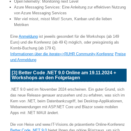
OpenTelemetry: Monitoring next Level
Azure Messaging Services: Eine Anleitung zur effektiven Nutzung
von Azure Messaging Services
Wer viel misst, misst Mist! Scrum, Kanban und die lieben
Metriken
Eine
Anmeldung
ist jeweils gesondert für die Workshops (ab 149
Euro) und die Konferenz (ab 49 €) möglich, oder preisgünstig als
Kombi-Buchung (ab 179 €).
Informationen über die iterate=>RUHR Community-Konferenz
Preise
und Anmeldung
[3] Better Code .NET 9.0 Online am 19.11.2024 +
Workshops an den Folgetagen
.NET 9.0 wird im November 2024 erscheinen. Ein guter Grund, sich
das neue Release genauer anzusehen und zu erfahren, was sich im
Kern von .NET, beim Datenbankzugriff, bei Desktop-Applikationen,
Webanwendungen mit ASP.NET Core und Blazor sowie mobilen
Apps mit .NET MAUI ändert.
Die von Heise und www.IT-Visions.de präsentierte Online-Konferenz
Better Code .NET 9.0
bietet Ihnen das nötige Rüstzeug, um sich