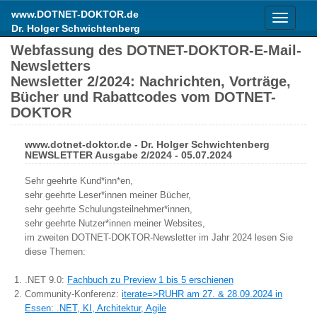
www.DOTNET-DOKTOR.de
Toggle
Dr. Holger Schwichtenberg
navigati
Webfassung des DOTNET-DOKTOR-E-Mail-
Newsletters
Newsletter 2/2024: Nachrichten, Vorträge,
Bücher und Rabattcodes vom DOTNET-
DOKTOR
www.dotnet-doktor.de - Dr. Holger Schwichtenberg
NEWSLETTER Ausgabe 2/2024 - 05.07.2024
Sehr geehrte Kund*inn*en,
sehr geehrte Leser*innen meiner Bücher,
sehr geehrte Schulungsteilnehmer*innen,
sehr geehrte Nutzer*innen meiner Websites,
im zweiten DOTNET-DOKTOR-Newsletter im Jahr 2024 lesen Sie
diese Themen:
.NET 9.0:
Fachbuch zu Preview 1 bis 5 erschienen
Community-Konferenz:
iterate=>RUHR am 27. & 28.09.2024 in
Essen: .NET, KI, Architektur, Agile