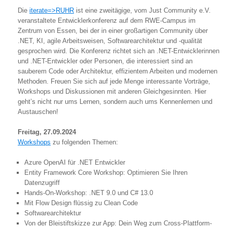
Die
iterate=>RUHR
ist eine zweitägige, vom Just Community e.V.
veranstaltete Entwicklerkonferenz auf dem RWE-Campus im
Zentrum von Essen, bei der in einer großartigen Community über
.NET, KI, agile Arbeitsweisen, Softwarearchitektur und -qualität
gesprochen wird. Die Konferenz richtet sich an .NET-Entwicklerinnen
und .NET-Entwickler oder Personen, die interessiert sind an
sauberem Code oder Architektur, effizientem Arbeiten und modernen
Methoden. Freuen Sie sich auf jede Menge interessante Vorträge,
Workshops und Diskussionen mit anderen Gleichgesinnten. Hier
geht’s nicht nur ums Lernen, sondern auch ums Kennenlernen und
Austauschen!
Freitag, 27.09.2024
Workshops
zu folgenden Themen:
Azure OpenAI für .NET Entwickler
Entity Framework Core Workshop: Optimieren Sie Ihren
Datenzugriff
Hands-On-Workshop: .NET 9.0 und C# 13.0
Mit Flow Design flüssig zu Clean Code
Softwarearchitektur
Von der Bleistiftskizze zur App: Dein Weg zum Cross-Plattform-