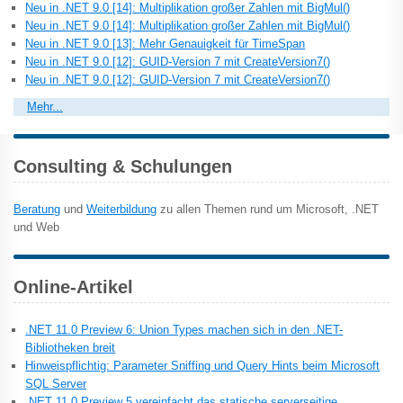
Neu in .NET 9.0 [14]: Multiplikation großer Zahlen mit BigMul()
Neu in .NET 9.0 [14]: Multiplikation großer Zahlen mit BigMul()
Neu in .NET 9.0 [13]: Mehr Genauigkeit für TimeSpan
Neu in .NET 9.0 [12]: GUID-Version 7 mit CreateVersion7()
Neu in .NET 9.0 [12]: GUID-Version 7 mit CreateVersion7()
Mehr...
Consulting & Schulungen
Beratung
und
Weiterbildung
zu allen Themen rund um Microsoft, .NET
und Web
Online-Artikel
.NET 11.0 Preview 6: Union Types machen sich in den .NET-
Bibliotheken breit
Hinweispflichtig: Parameter Sniffing und Query Hints beim Microsoft
SQL Server
.NET 11.0 Preview 5 vereinfacht das statische serverseitige