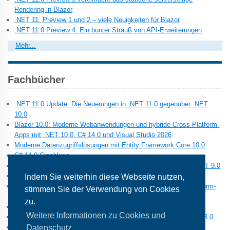
Rendering in Blazor
.NET 11. Preview 1 und 2 – viele Neuigkeiten für Blazor
.NET 11.0 Preview 4: Ein bunter Strauß von API-Erweiterungen
Mehr...
Fachbücher
.NET 11.0 Update: Die Neuerungen in .NET 11.0 gegenüber .NET
10.0
Blazor 10.0: Moderne Webanwendungen und hybride Cross-Platform-
Apps mit .NET 10.0, C# 14.0 und Visual Studio 2026
Moderne Datenzugriffslösungen mit Entity Framework Core 10.0
C# 14.0 Crashkurs
.NET 10.0 Update: Die Neuerungen in .NET 10.0 gegenüber .NET 9.0
C# 13.0 Crashkurs
Indem Sie weiterhin diese Webseite nutzen,
Blazor 9.0: Moderne Webanwendungen und hybride Cross-Platform-
stimmen Sie der Verwendung von Cookies
Apps mit .NET 9.0, C# 13.0 und Visual Studio 2022
zu.
Moderne Datenzugriffslösungen mit Entity Framework Core 9.0
Weitere Informationen zu Cookies und
.NET 9.0 Update: Die Neuerungen in .NET 9.0 gegenüber .NET 8.0
PowerShell 7 und Windows PowerShell 5 – das Praxishandbuch
Datenschutz